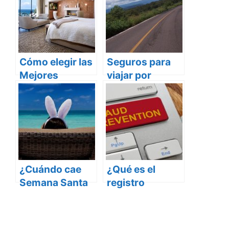
Cómo elegir las
Seguros para
Mejores
viajar por
Ofertas de
carretera en
Hoteles
México
¿Cuándo cae
¿Qué es el
Semana Santa
registro
2020? Fechas y
nacional de
Vacaciones
turismo de
SECTUR?