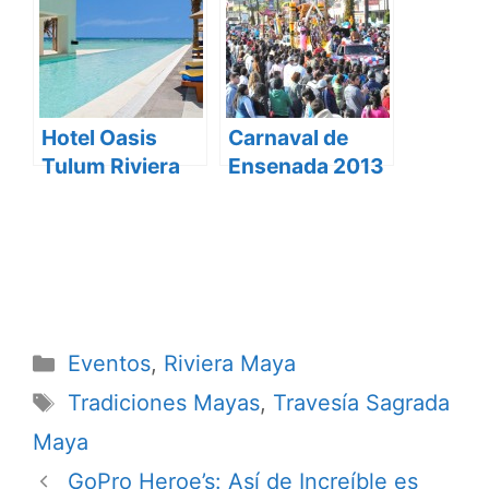
Hotel Oasis
Carnaval de
Tulum Riviera
Ensenada 2013
Maya
Categorías
Eventos
,
Riviera Maya
Etiquetas
Tradiciones Mayas
,
Travesía Sagrada
Maya
GoPro Heroe’s: Así de Increíble es