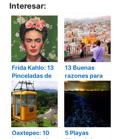
Interesar:
Frida Kahlo: 13
13 Buenas
Pinceladas de
razones para
su Apasionada
viajar más a
Vida
menudo
Oaxtepec: 10
5 Playas