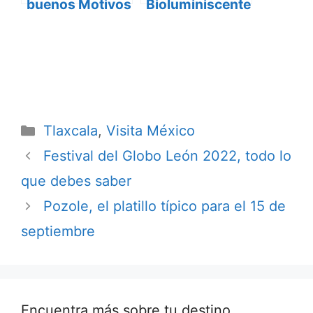
buenos Motivos
Bioluminiscente
para conocerlo
s en México
Categorías
Tlaxcala
,
Visita México
Festival del Globo León 2022, todo lo
que debes saber
Pozole, el platillo típico para el 15 de
septiembre
Encuentra más sobre tu destino