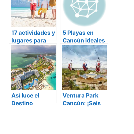
17 actividades y
5 Playas en
lugares para
Cancún ideales
niños en
para Visitar con
Cancún
niños
Así luce el
Ventura Park
Destino
Cancún: ¡Seis
turístico más
Mundos de
visitado de
Diversión!
México desde el