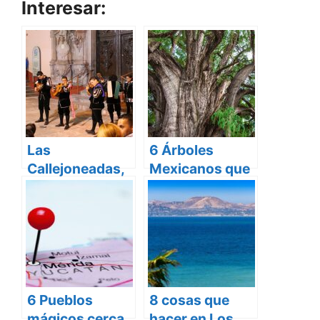
Interesar:
Las
6 Árboles
Callejoneadas,
Mexicanos que
tradición y
son parte de
diversión en
nuestra
Guanajuato
frondosa
Historia
6 Pueblos
8 cosas que
mágicos cerca
hacer en Los