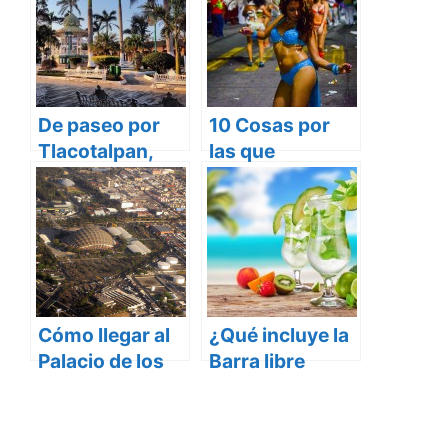
De paseo por
10 Cosas por
Tlacotalpan,
las que
Veracruz
Amamos el
Carnaval de
Veracruz
Cómo llegar al
¿Qué incluye la
Palacio de los
Barra libre
Deportes
nacional en
Antros y
Hoteles?