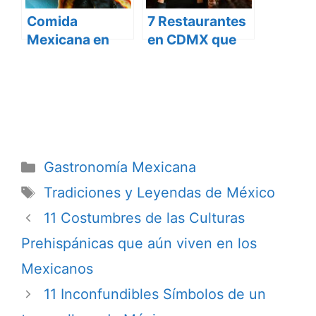
Comida
7 Restaurantes
Mexicana en
en CDMX que
Guadalajara:
debes conocer
¡México en el
Paladar!
Categorías
Gastronomía Mexicana
Etiquetas
Tradiciones y Leyendas de México
11 Costumbres de las Culturas
Prehispánicas que aún viven en los
Mexicanos
11 Inconfundibles Símbolos de un