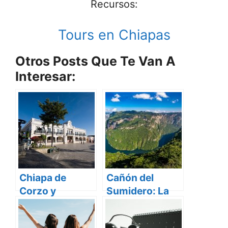
Recursos:
Tours en Chiapas
Otros Posts Que Te Van A
Interesar:
Chiapa de
Cañón del
Corzo y
Sumidero: La
Comitán:
Gigantesca
Nuevos Pueblos
Maravilla