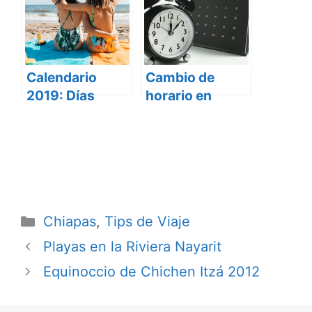
Mágicos de
Natural en la
México
Sierra de
Chiapas
Calendario
Cambio de
2019: Días
horario en
Festivos y
México
Puentes en
¿Cuándo y qué
México para
destinos
planear tu viaje
aplican?
Categorías
Chiapas
,
Tips de Viaje
Playas en la Riviera Nayarit
Equinoccio de Chichen Itzá 2012