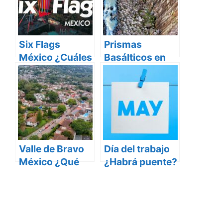
Six Flags
Prismas
México ¿Cuáles
Basálticos en
son las medidas
Hidalgo,
de seguridad en
atractivo
la reapertura?
sinigual
Valle de Bravo
Día del trabajo
México ¿Qué
¿Habrá puente?
hacer en este
pueblo mágico?