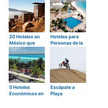
20 Hoteles en
Hoteles para
México que
Personas de la
deberías
Tercera Edad en
conocer
Cancún
5 Hoteles
Escápate a
Económicos en
Playa
Isla Mujeres
Chachalacas,
Veracruz