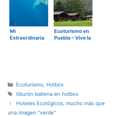
Mi
Ecoturismo en
Extraordinaria
Puebla – Vive la
Aventura con el
Aventura
Tiburón Ballena
en Isla Mujeres
Categorías
Ecoturismo
,
Holbox
Etiquetas
tiburón ballena en holbox
Hoteles Ecológicos, mucho más que
una imagen “verde”