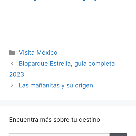
son los mejores
mucho que
destinos?
descubrir
Categorías
Visita México
Bioparque Estrella, guía completa
2023
Las mañanitas y su origen
Encuentra más sobre tu destino