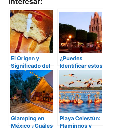
Interesar:
El Origen y
¿Puedes
Significado del
Identificar estos
Día de la
20 Destinos en
Candelaria
México con una
sola imagen?
Glamping en
Playa Celestún:
México ¿Cuáles
Flamingos y