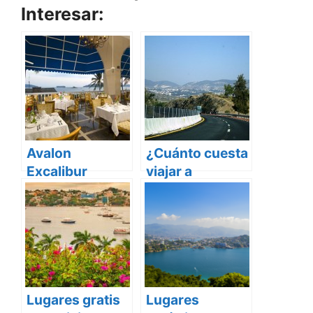
Interesar:
Avalon
¿Cuánto cuesta
Excalibur
viajar a
Acapulco Todo
Acapulco por
Incluido
Carretera?
Lugares gratis
Lugares