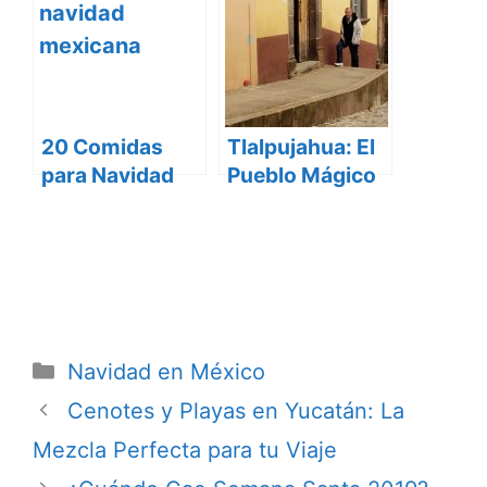
muy Mexicana
Nuevo
20 Comidas
Tlalpujahua: El
para Navidad
Pueblo Mágico
Orgullosamente
Donde nace la
Méxicanas
Navidad
Categorías
Navidad en México
Cenotes y Playas en Yucatán: La
Mezcla Perfecta para tu Viaje