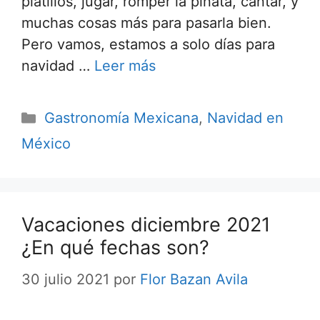
platillos, jugar, romper la piñata, cantar, y
muchas cosas más para pasarla bien.
Pero vamos, estamos a solo días para
navidad …
Leer más
Categorías
Gastronomía Mexicana
,
Navidad en
México
Vacaciones diciembre 2021
¿En qué fechas son?
30 julio 2021
por
Flor Bazan Avila