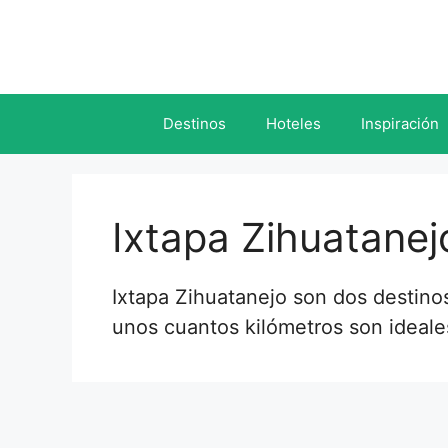
Saltar
al
contenido
Destinos
Hoteles
Inspiración
Ixtapa Zihuatanej
Ixtapa Zihuatanejo son dos destino
unos cuantos kilómetros son ideale