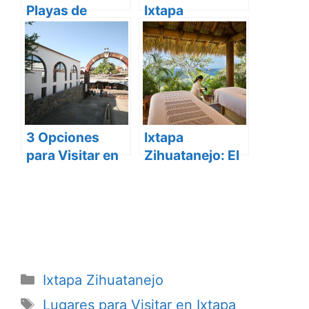
Playas de
Ixtapa
Zihuatanejo
Zihuatanejo
3 Opciones
Ixtapa
para Visitar en
Zihuatanejo: El
Ixtapa
Sol que
Zihuatanejo
Necesitas este
2013
Categorías
Ixtapa Zihuatanejo
Etiquetas
Lugares para Visitar en Ixtapa