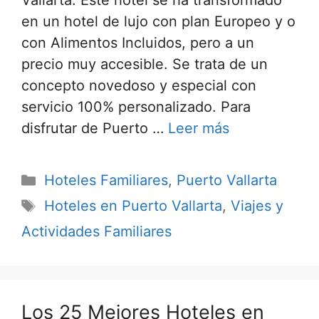
Vallarta. Este hotel se ha transformado
en un hotel de lujo con plan Europeo y o
con Alimentos Incluidos, pero a un
precio muy accesible. Se trata de un
concepto novedoso y especial con
servicio 100% personalizado. Para
disfrutar de Puerto …
Leer más
Categorías
Hoteles Familiares
,
Puerto Vallarta
Etiquetas
Hoteles en Puerto Vallarta
,
Viajes y
Actividades Familiares
Los 25 Mejores Hoteles en