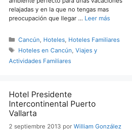
ambiente perfecto para unas vacaciones
relajadas y en la que no tengas mas
preocupación que llegar …
Leer más
Categorías
Cancún
,
Hoteles
,
Hoteles Familiares
Etiquetas
Hoteles en Cancún
,
Viajes y
Actividades Familiares
Hotel Presidente
Intercontinental Puerto
Vallarta
2 septiembre 2013
por
William González