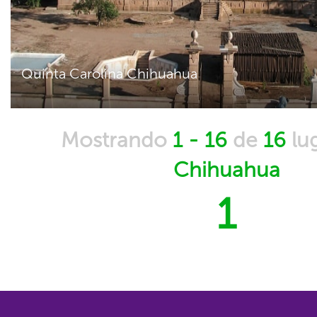
Quinta Carolina Chihuahua
Mostrando
1 - 16
de
16
lu
Chihuahua
1