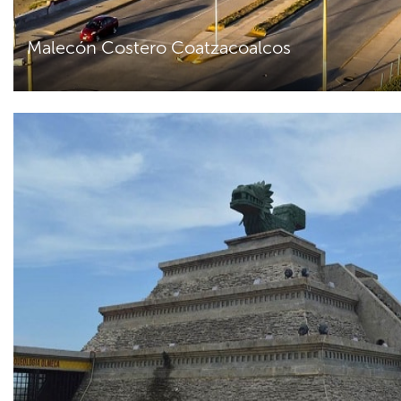
Malecón Costero Coatzacoalcos