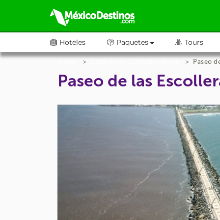
Hoteles
Paquetes
Tours
Inicio
Lugares en Coatzacoalcos
Paseo de
Paseo de las Escolle