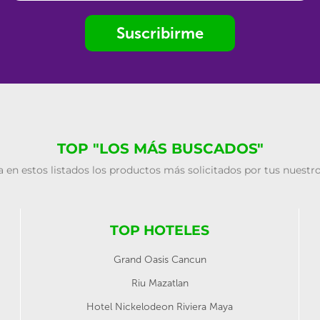
Suscribirme
TOP "LOS MÁS BUSCADOS"
 en estos listados los productos más solicitados por tus nuestro
TOP HOTELES
Grand Oasis Cancun
Riu Mazatlan
Hotel Nickelodeon Riviera Maya