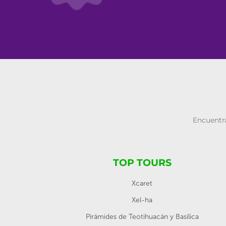
Encuentra
TOP TOURS
Xcaret
Xel-ha
Pirámides de Teotihuacán y Basílica