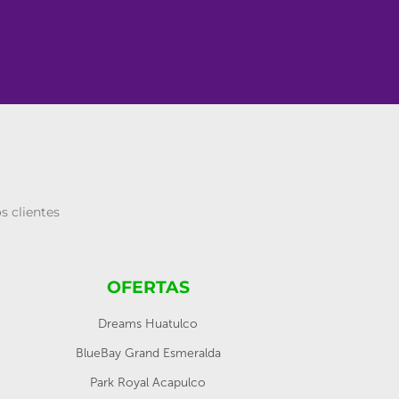
s clientes
OFERTAS
Dreams Huatulco
BlueBay Grand Esmeralda
Park Royal Acapulco