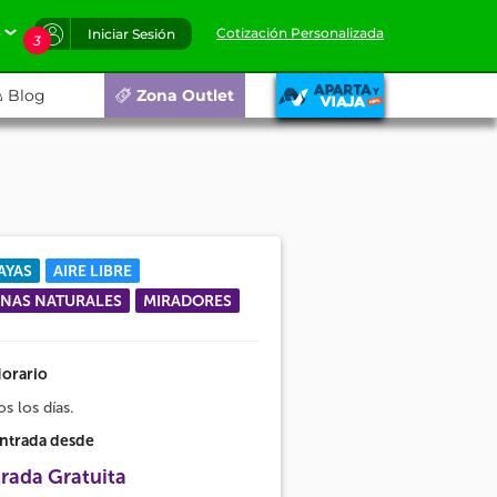
Cotización Personalizada
Iniciar Sesión
3
Blog
Zona Outlet
AYAS
AIRE LIBRE
NAS NATURALES
MIRADORES
orario
s los días.
ntrada desde
rada Gratuita