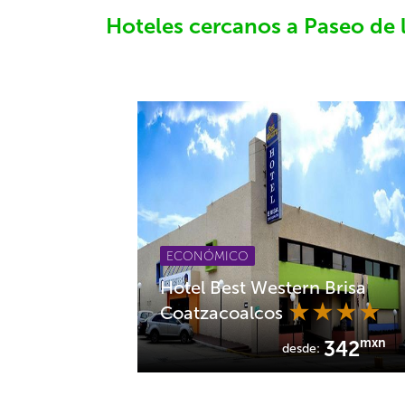
Hoteles cercanos a Paseo de 
ECONÓMICO
Hotel Best Western Brisa
Coatzacoalcos
mxn
342
desde: