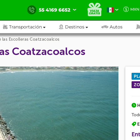
55 4169 6652
MXN
Transportación
Destinos
Autos
 las Escolleras Coatzacoalcos
ras Coatzacoalcos
PL
ZO
H
Todo
E
Ent