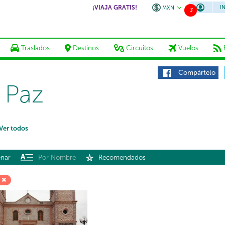
¡VIAJA GRATIS!
I
MXN
3
Traslados
Destinos
Circuitos
Vuelos
Compártelo
 Paz
Ver todos
nar
Por Nombre
Recomendados