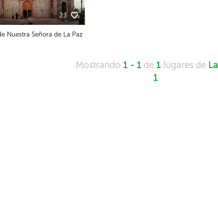
23
de Nuestra Señora de La Paz
Mostrando
1 - 1
de
1
lugares de
La
1