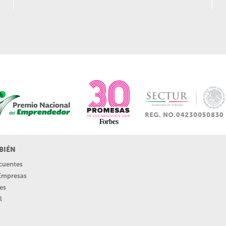
BIÉN
ecuentes
 Empresas
es
l