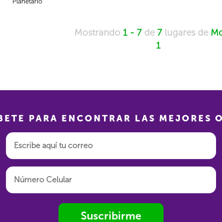
Planetario
Mostrando
1 - 7
de
7
lugares de
Mo
1
BETE PARA ENCONTRAR LAS MEJORES 
Suscribirme