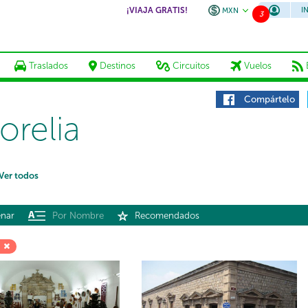
¡VIAJA GRATIS!
I
MXN
3
Traslados
Destinos
Circuitos
Vuelos
Compártelo
orelia
Ver todos
nar
Por Nombre
Recomendados