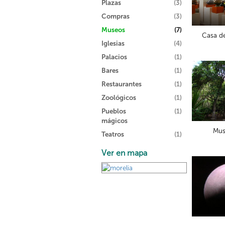
Plazas
(3)
Compras
(3)
Museos
(7)
Casa de
Iglesias
(4)
Palacios
(1)
Bares
(1)
Restaurantes
(1)
Zoológicos
(1)
Pueblos
(1)
mágicos
Mus
Teatros
(1)
Ver en mapa