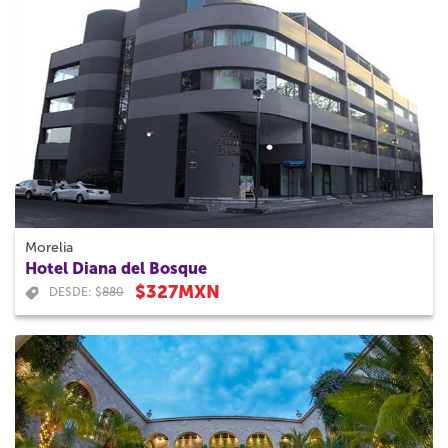
Morelia
Hotel Diana del Bosque
$327MXN
DESDE: $
880