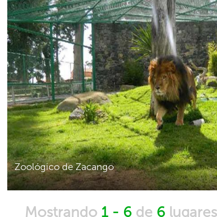
Zoológico de Zacango
Mostrando
1 - 6
de
6
lugare