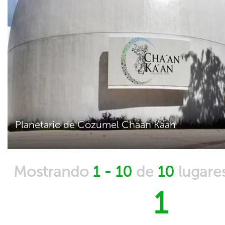
Planetario de Cozumel Chaan Kaan
Mostrando
1 - 10
de
10
lugare
1