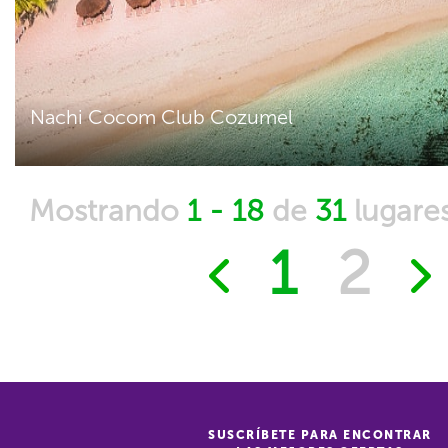
Nachi Cocom Club Cozumel
Mostrando
1 - 18
de
31
lugare
1
2
SUSCRÍBETE PARA ENCONTRAR