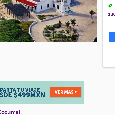
E
18
 Cozumel