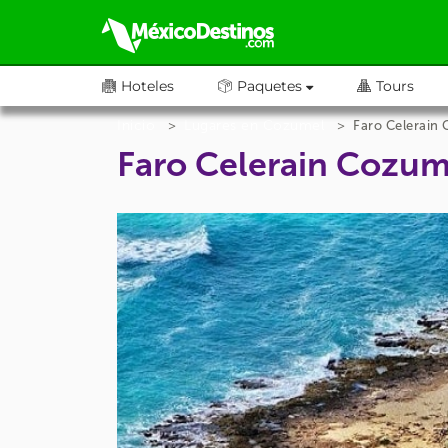
Hoteles
Paquetes
Tours
Inicio
Lugares en Cozumel
Faro Celerain
Faro Celerain Cozum