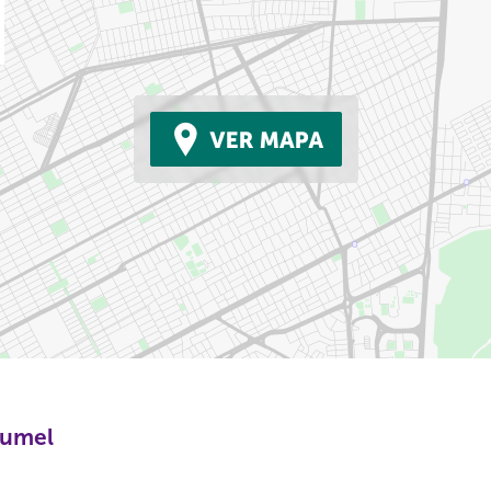
zumel