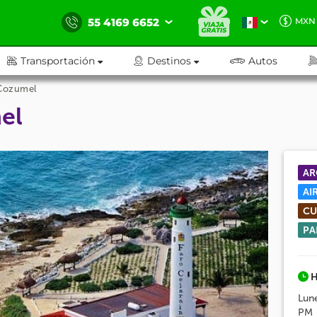
55 4169 6652
MXN
Transportación
Destinos
Autos
 Cozumel
el
AR
AI
CU
PA
H
Lun
PM