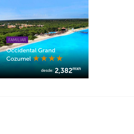
FAMILIAR
Occidental Grand
Cozumel
mxn
2,382
desde: