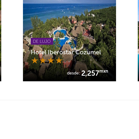
DE LUJO
Hotel Iberostar Cozumel
mxn
2,257
desde: