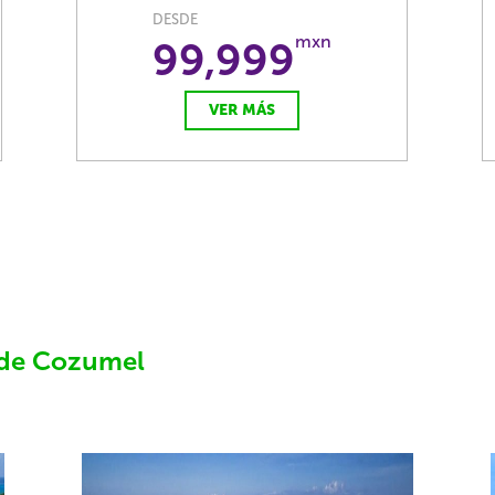
DESDE
mxn
99,999
VER MÁS
l de Cozumel