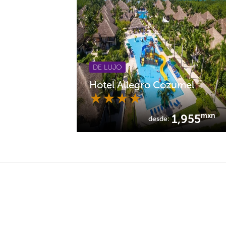
DE LUJO
Hotel Allegro Cozumel
mxn
1,955
desde: