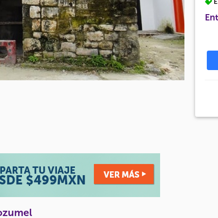
E
Ent
Cozumel