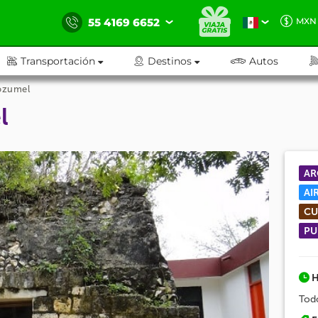
55 4169 6652
MXN
Transportación
Destinos
Autos
Cozumel
l
AR
AI
CU
PU
H
Todo