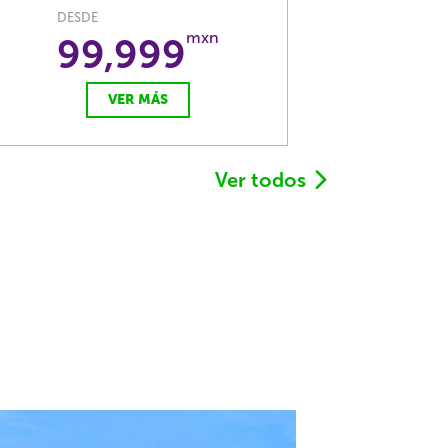
DESDE
mxn
99,999
VER MÁS
Ver todos