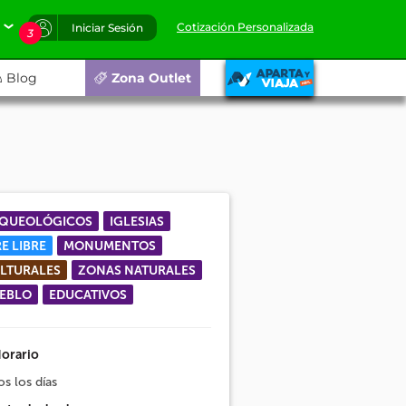
Cotización Personalizada
Iniciar Sesión
3
Blog
Zona Outlet
QUEOLÓGICOS
IGLESIAS
RE LIBRE
MONUMENTOS
LTURALES
ZONAS NATURALES
EBLO
EDUCATIVOS
orario
s los días