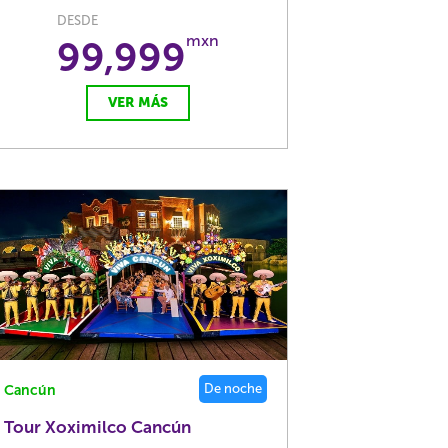
DESDE
mxn
99,999
VER MÁS
De noche
Cancún
Tour Xoximilco Cancún