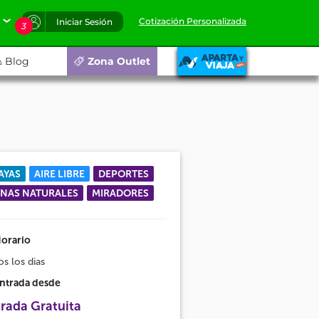
Cotización Personalizada
Iniciar Sesión
3
Blog
Zona Outlet
AYAS
AIRE LIBRE
DEPORTES
NAS NATURALES
MIRADORES
orario
s los dias
ntrada desde
rada Gratuita