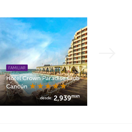
FAMILIAR
Hotel Crown Paradise Club
Cancún
mxn
2,939
desde: