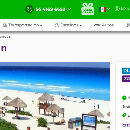
55 4169 6652
MXN
Transportación
Destinos
Autos
Cancún
ún
PL
ZO
H
Todo
E
Ent