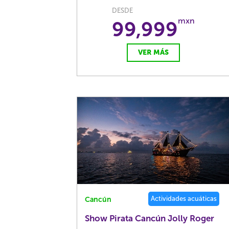
DESDE
mxn
99,999
VER MÁS
Actividades acuáticas
Cancún
Show Pirata Cancún Jolly Roger