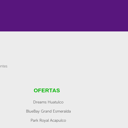
entes
OFERTAS
Dreams Huatulco
BlueBay Grand Esmeralda
Park Royal Acapulco