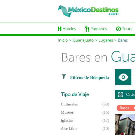
Hoteles
Paquetes
Tours
Inicio
>
Guanajuato
>
Lugares
>
Bares
Gua
Bares en
Filtros de Búsqueda
Tipo de Viaje
Orde
Culturales
(33)
Bares
Museos
(16)
Iglesias
(17)
Aire Libre
(19)