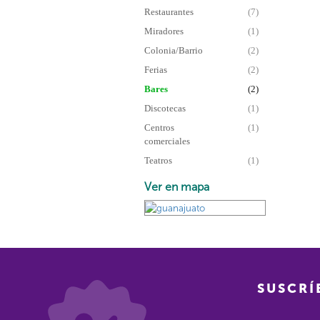
Restaurantes
(7)
Miradores
(1)
Colonia/Barrio
(2)
Ferias
(2)
Bares
(2)
Discotecas
(1)
Centros
(1)
comerciales
Teatros
(1)
Ver en mapa
SUSCRÍ