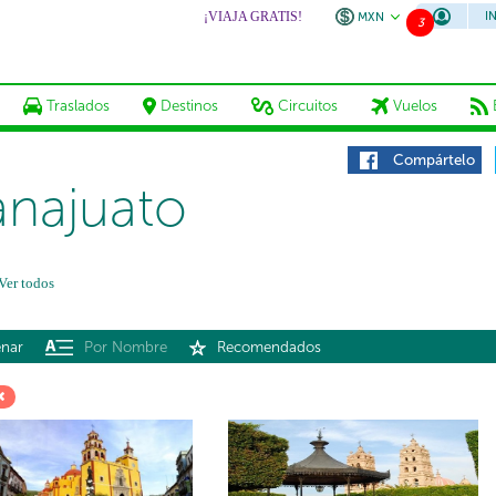
¡VIAJA GRATIS!
I
MXN
3
Traslados
Destinos
Circuitos
Vuelos
Compártelo
najuato
Ver todos
nar
Por Nombre
Recomendados