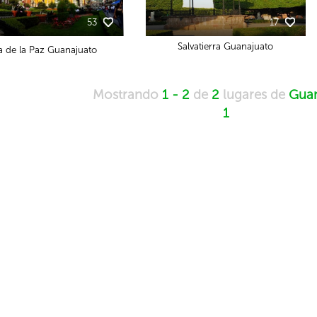
53
17
Salvatierra Guanajuato
a de la Paz Guanajuato
Mostrando
1 - 2
de
2
lugares de
Guan
1