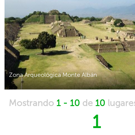
Zona Arqueológica Monte Albán
Mostrando
1 - 10
de
10
lugare
1