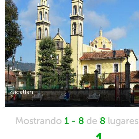
Zacatlán
Mostrando
1 - 8
de
8
lugare