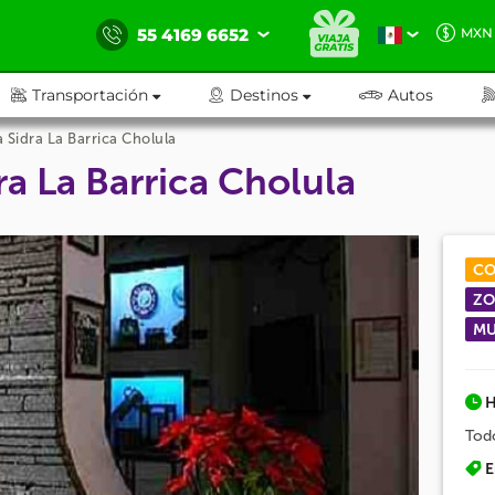
55 4169 6652
MXN
Transportación
Destinos
Autos
 Sidra La Barrica Cholula
ra La Barrica Cholula
CO
ZO
MU
H
Tod
E