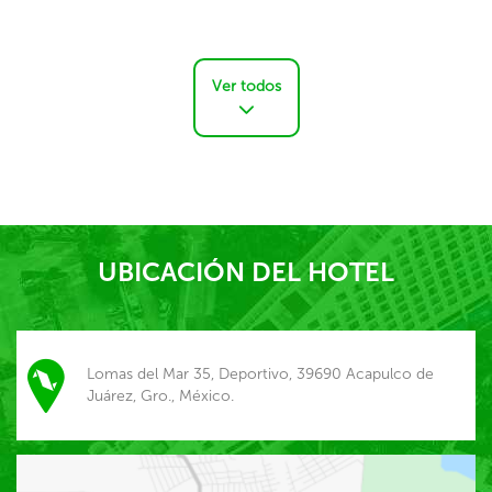
Ver todos
UBICACIÓN DEL HOTEL
Lomas del Mar 35, Deportivo, 39690 Acapulco de
Juárez, Gro., México.