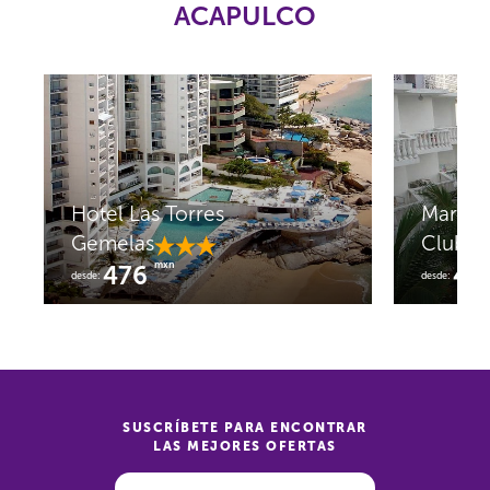
ACAPULCO
Hotel Las Torres
Marali
Gemelas
Club
mxn
476
40
desde:
desde:
SUSCRÍBETE PARA ENCONTRAR
LAS MEJORES OFERTAS