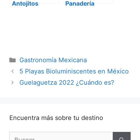
Antojitos
Panadería
Típicos de
Mexicana
Yucatán
Categorías
Gastronomía Mexicana
5 Playas Bioluminiscentes en México
Guelaguetza 2022 ¿Cuándo es?
Encuentra más sobre tu destino
Buscar: