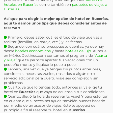
puedes encontrar variedad y además grandes
ofertas de
hoteles en Bucerías
como también en
paquetes de viajes a
Bucerías
.
Así que para elegir la mejor opción de hotel en
Bucerías
,
aquí te damos unos tips que debes considerar antes de
reservar:
Primero, debes saber cuál es el tipo de viaje que vas a
realizar (familiar, en pareja, etc..) y las fechas.
Segundo, con cuánto presupuesto cuentas, ya que hay
desde
hoteles económicos
y hasta
hoteles de lujo
. Aunque
en MéxicoDestinos.com contamos el programa de
“Aparta
y Viaja”
que te permite apartar tus vacaciones con un
pequeño monto y liquidarlo poco a poco.
Tercero, una vez que ya tengas los puntos anteriores,
considera si necesitas vuelos, traslados o algún otro
servicio adicional para que tu viaje sea completo y sin
problemas.
Cuarto, ya que lo tengas todo, entonces sí, ya elige tu
hotel en
Bucerías
que vaya de acuerdo a tus condiciones.
Quinto, ¡llegó la hora de reservar tu viaje! Y para esto, ten
en cuenta que si necesitas ayuda también puedes hacerlo
por medio de un asesor de viajes, éste te apoyará de
principio a fin al reservar tu hotel en
Bucerías
.