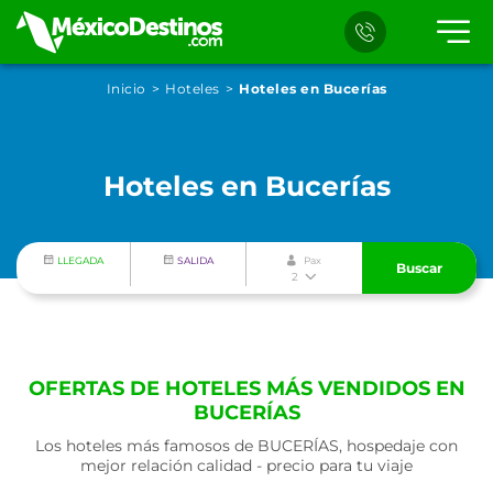
Inicio
Hoteles
Hoteles en Bucerías
Hoteles en Bucerías
LLEGADA
SALIDA
Pax
Buscar
2
OFERTAS DE HOTELES MÁS VENDIDOS EN
BUCERÍAS
Los hoteles más famosos de BUCERÍAS, hospedaje con
mejor relación calidad - precio para tu viaje