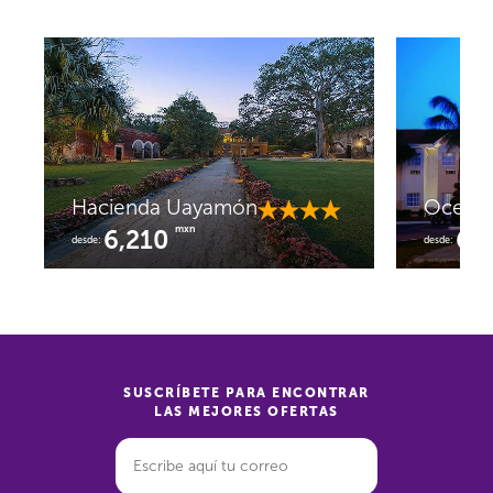
Hacienda Uayamón
Ocean 
mxn
6,210
61
desde:
desde:
SUSCRÍBETE PARA ENCONTRAR
LAS MEJORES OFERTAS