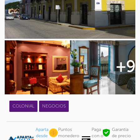
+9
COLONIAL
NEGOCIOS
Aparta
Puntos
Paga
Garantía
desde
monedero
con o
de precio