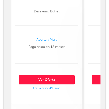
Desayuno Buffet
Aparta y Viaja
Paga hasta en 12 meses
Paga
Ver Oferta
Aparta desde 499 mxn
Ap