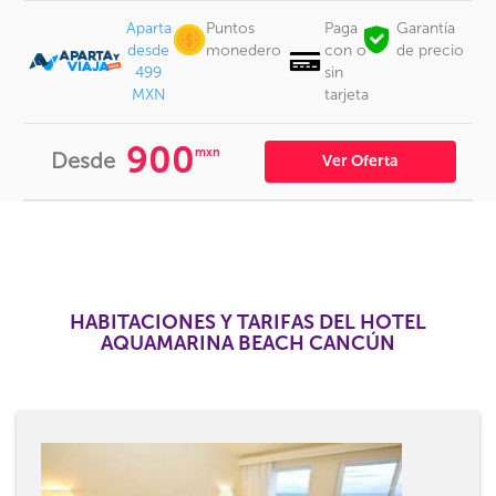
Aparta
Puntos
Paga
Garantía
desde
monedero
con o
de precio
499
sin
MXN
tarjeta
900
mxn
Desde
Ver Oferta
HABITACIONES Y TARIFAS DEL HOTEL
AQUAMARINA BEACH CANCÚN