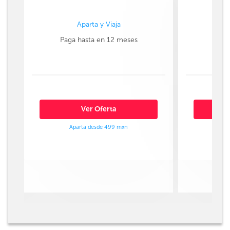
Aparta y Viaja
Paga hasta en 12 meses
Paga
Ver Oferta
Aparta desde 499 mxn
Ap