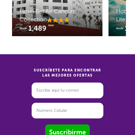
Hotel Bel Air Cancún
Hotel 
Collection
Lite
mxn
1,489
1,
desde:
desde:
SUSCRÍBETE PARA ENCONTRAR
LAS MEJORES OFERTAS
Suscribirme