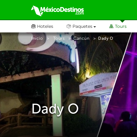
Hoteles
Paquetes
Tours
Inicio
Tours
Cancún
Dady O
Dady O