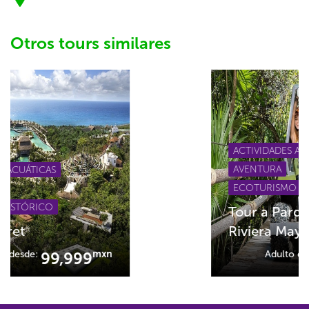
Otros tours similares
ACTIVIDADES ACUÁTICAS
AVENTURA
ECOTURISMO / NATURALEZA
Tour a Parque Xplor
Riviera Maya
Adulto desde:
mxn
99,999