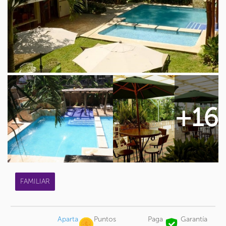
+16
FAMILIAR
Aparta
Puntos
Paga
Garantía