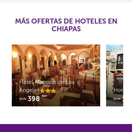
MÁS OFERTAS DE HOTELES EN
CHIAPAS
Hotel Mansión de Los
Ángeles
Hotel 
mxn
398
1,
desde:
desde: