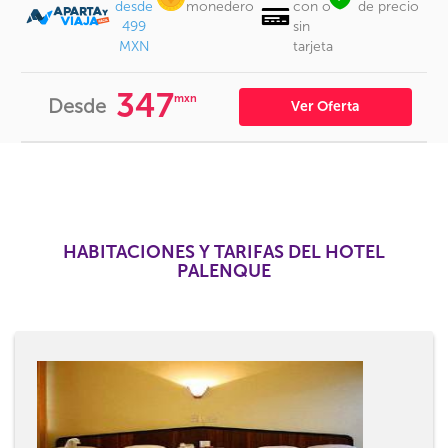
desde
monedero
con o
de precio
499
sin
MXN
tarjeta
347
mxn
Desde
Ver Oferta
HABITACIONES Y TARIFAS DEL HOTEL
PALENQUE