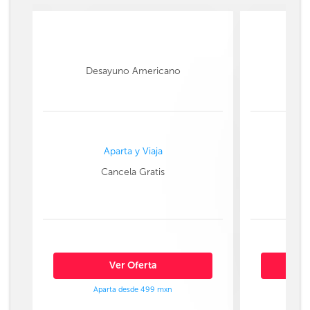
Desayuno Americano
Aparta y Viaja
Cancela Gratis
Ver Oferta
Aparta desde 499 mxn
Ap