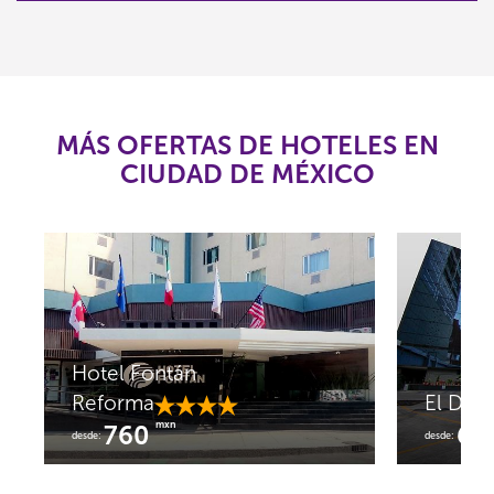
MÁS OFERTAS DE HOTELES EN
CIUDAD DE MÉXICO
Hotel Fontán
Reforma
El Dipl
mxn
760
65
desde:
desde: