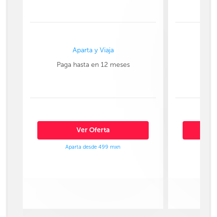
Aparta y Viaja
Paga hasta en 12 meses
Paga
Ver Oferta
Aparta desde 499 mxn
Ap