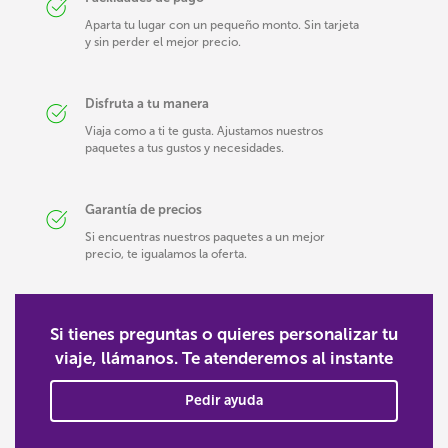
Aparta tu lugar con un pequeño monto. Sin tarjeta
y sin perder el mejor precio.
Disfruta a tu manera
Viaja como a ti te gusta. Ajustamos nuestros
paquetes a tus gustos y necesidades.
Garantía de precios
Si encuentras nuestros paquetes a un mejor
precio, te igualamos la oferta.
Si tienes preguntas o quieres personalizar tu
viaje, llámanos. Te atenderemos al instante
Pedir ayuda