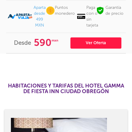
Aparta
Puntos
Paga
Garantía
desde
monedero
con o
de precio
499
sin
MXN
tarjeta
590
mxn
Desde
Ver Oferta
HABITACIONES Y TARIFAS DEL HOTEL GAMMA
DE FIESTA INN CIUDAD OBREGÓN