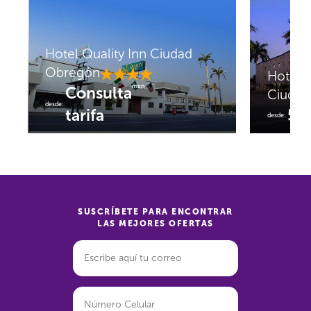
Hotel Quality Inn Ciudad
Obregón
Hotel 
mxn
Consulta
Ciudad
desde:
tarifa
53
desde:
SUSCRÍBETE PARA ENCONTRAR
LAS MEJORES OFERTAS