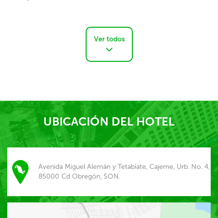
Ver todos
UBICACIÓN DEL HOTEL
Avenida Miguel Alemán y Tetabiate, Cajeme, Urb. No. 4,
85000 Cd Obregón, SON.