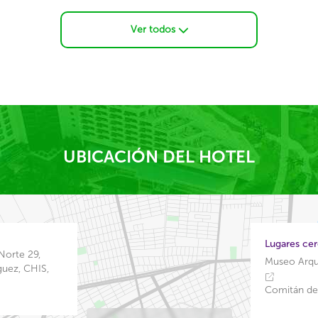
Ver todos
UBICACIÓN DEL HOTEL
Lugares ce
Norte 29,
Museo Arqu
uez, CHIS,
Comitán de