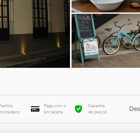
Puntos
Paga con o
Garantía
De
monedero
sin tarjeta
de precio