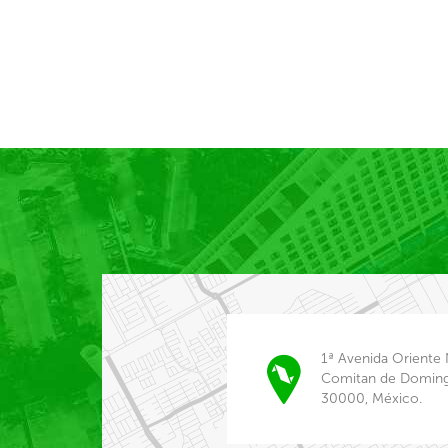
1ª Avenida Oriente 
Comitan de Doming
30000, México.