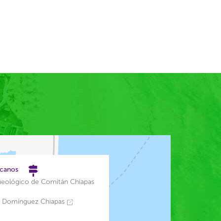
rcanos
eológico de Comitán Chiapas
 Domínguez Chiapas