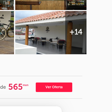
+14
565
mxn
sde
Ver Oferta