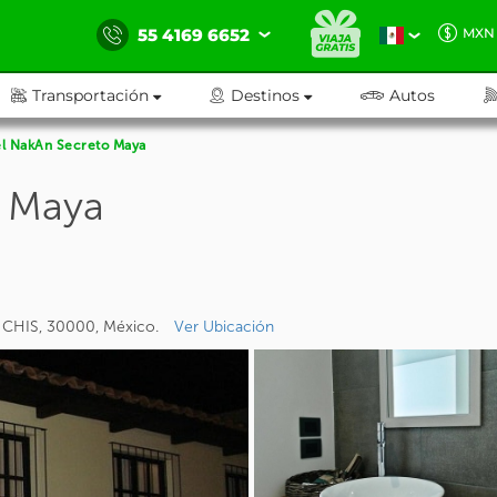
55 4169 6652
MXN
Transportación
Destinos
Autos
l NakAn Secreto Maya
o Maya
, CHIS, 30000, México.
Ver Ubicación