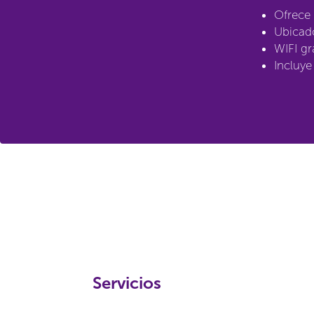
Ofrece 
Ubicad
WIFI gr
Incluye
Servicios