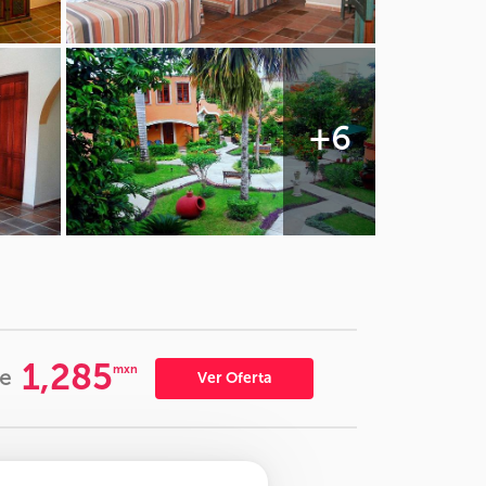
+6
1,285
mxn
e
Ver Oferta