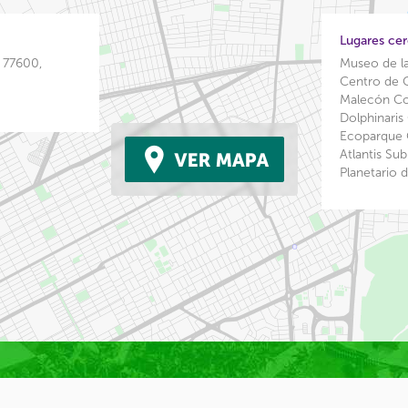
Lugares ce
 77600,
Museo de l
Centro de
Malecón C
Dolphinari
Ecoparque
Atlantis S
Planetario