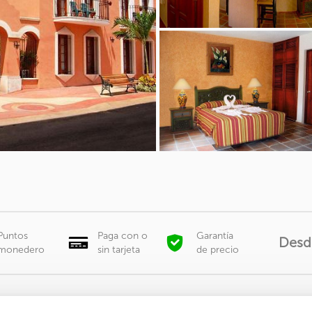
Puntos
Paga con o
Garantía
Desd
monedero
sin tarjeta
de precio