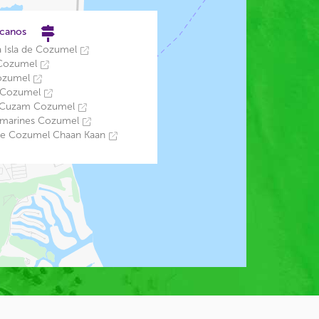
rcanos
a Isla de Cozumel
 Cozumel
ozumel
s Cozumel
 Cuzam Cozumel
ubmarines Cozumel
 de Cozumel Chaan Kaan