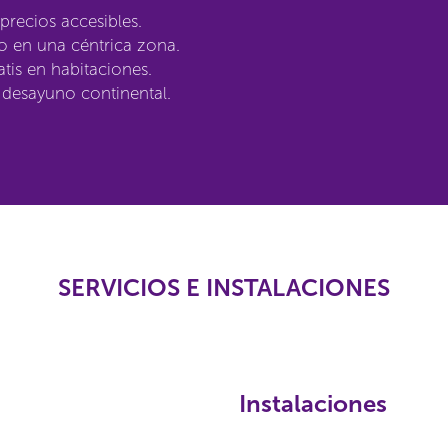
precios accesibles.
o en una céntrica zona.
atis en habitaciones.
 desayuno continental.
SERVICIOS E INSTALACIONES
Instalaciones