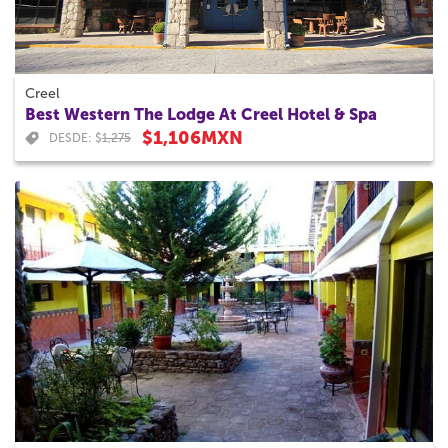
Creel
Best Western The Lodge At Creel Hotel & Spa
$1,106MXN
DESDE: $
1,275