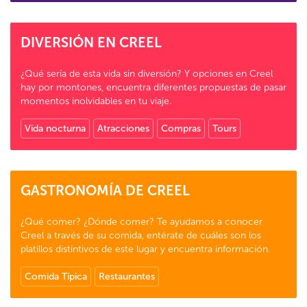
DIVERSIÓN EN CREEL
¿Qué sería de esta vida sin diversión? Y opciones en Creel
hay por montones, encuentra diferentes propuestas de pasar
momentos inolvidables en tu viaje.
Vida nocturna
Atracciones
Compras
Tours
GASTRONOMÍA DE CREEL
¿Qué comer? ¿Dónde comer? Te ayudamos a conocer
Creel a través de su comida, entérate de cuáles son los
platillos distintivos de este lugar y encuentra información.
Comida Típica
Restaurantes