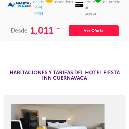
desde
monedero
con o
de precio
499
sin
MXN
tarjeta
1,011
mxn
Desde
Ver Oferta
HABITACIONES Y TARIFAS DEL HOTEL FIESTA
INN CUERNAVACA