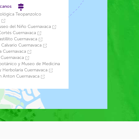
rcanos
ológica Teopanzolco
a
useo del Niño Cuernavaca
 Cortés Cuernavaca
stillito Cuernavaca
l Calvario Cuernavaca
da Cuernavaca
e Cuernavaca
obotánico y Museo de Medicina
 y Herbolaria Cuernavaca
n Anton Cuernavaca