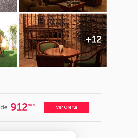
+12
912
mxn
sde
Ver Oferta