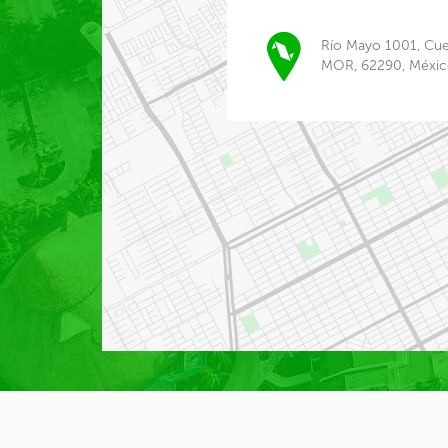
Río Mayo 1001, Cue
MOR, 62290, Méxic