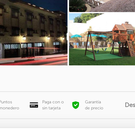
Puntos
Paga con o
Garantía
De
monedero
sin tarjeta
de precio