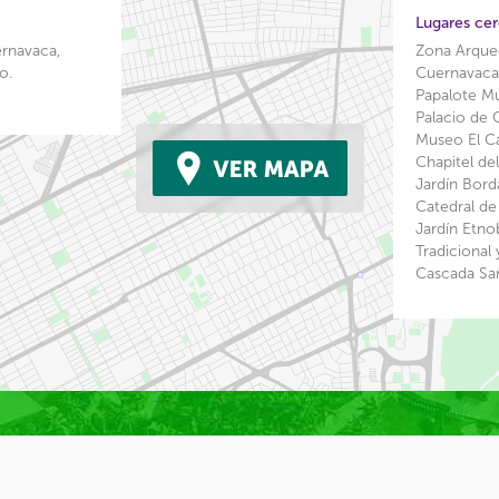
Lugares ce
rnavaca,
Zona Arque
o.
Cuernavac
Papalote M
Palacio de
Museo El Ca
Chapitel de
Jardín Bor
Catedral d
Jardín Etn
Tradicional
Cascada Sa