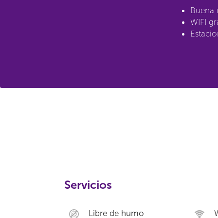
Buena 
WIFI gr
Estacio
Servicios
Libre de humo
W