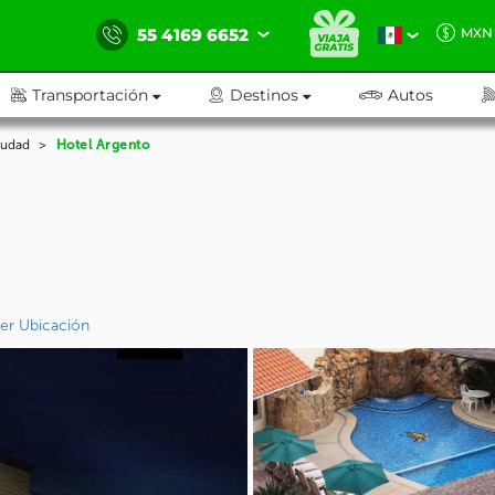
55 4169 6652
MXN
Transportación
Destinos
Autos
iudad
Hotel Argento
er Ubicación